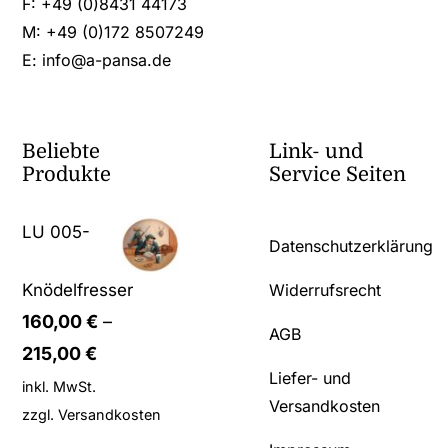
F: +49 (0)8431 44173
M: +49 (0)172 8507249
E:
info@a-pansa.de
Beliebte
Link- und
Produkte
Service Seiten
LU 005-
Datenschutzerklärung
Knödelfresser
Widerrufsrecht
160,00
€
–
AGB
215,00
€
Liefer- und
inkl. MwSt.
Versandkosten
zzgl.
Versandkosten