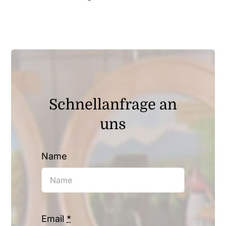
Schnellanfrage an
uns
Name
Email
*