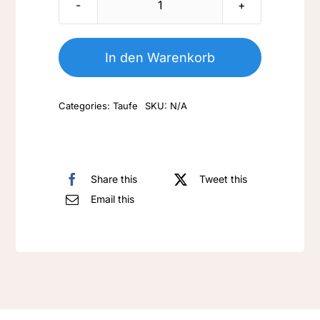
T
006-
Schutzengel
In den Warenkorb
Menge
Categories:
Taufe
SKU:
N/A
Share this
Tweet this
Email this