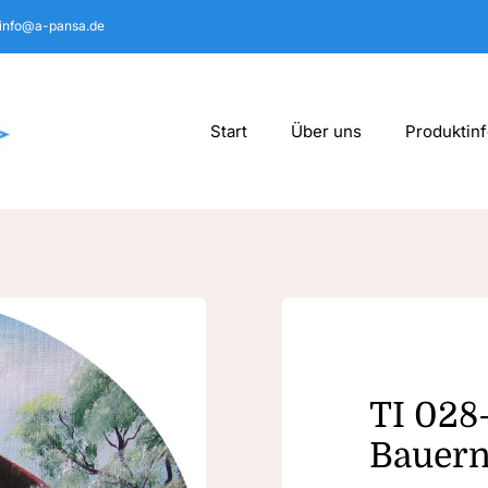
info@a-pansa.de
Start
Über uns
Produktin
TI 028
Bauer