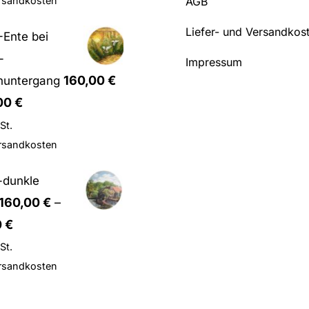
AGB
rsandkosten
Liefer- und Versandkos
-Ente bei
-
Impressum
160,00
€
nuntergang
,00
€
St.
rsandkosten
-dunkle
160,00
€
–
0
€
St.
rsandkosten