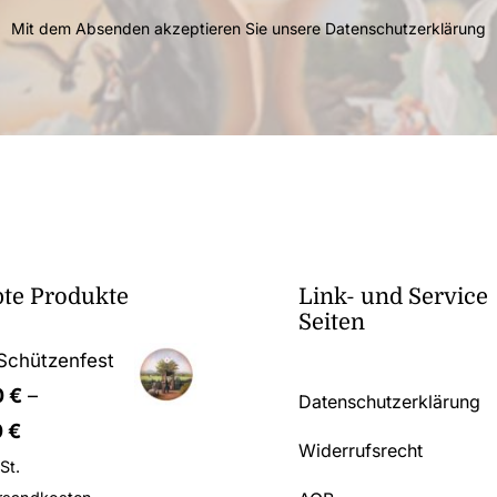
Mit dem Absenden akzeptieren Sie unsere
Datenschutzerklärung
bte Produkte
Link- und Service
Seiten
Schützenfest
0
€
–
Datenschutzerklärung
0
€
Widerrufsrecht
St.