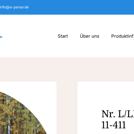
info@a-pansa.de
Start
Über uns
Produktin
Nr. L/
11-411