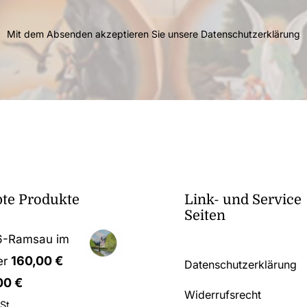
Mit dem Absenden akzeptieren Sie unsere
Datenschutzerklärung
bte Produkte
Link- und Service
Seiten
6-Ramsau im
160,00
€
r
Datenschutzerklärung
,00
€
Widerrufsrecht
St.