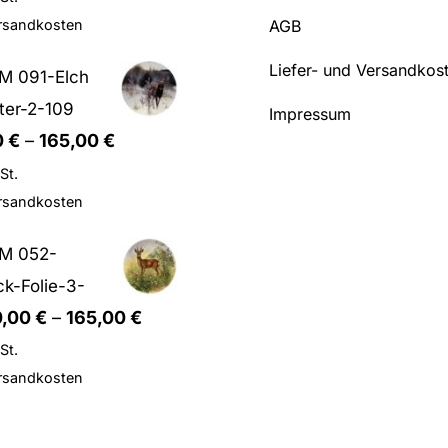
AGB
rsandkosten
Liefer- und Versandkos
LM 091-Elch
ter-2-109
Impressum
0
€
–
165,00
€
St.
rsandkosten
LM 052-
k-Folie-3-
0,00
€
–
165,00
€
St.
rsandkosten