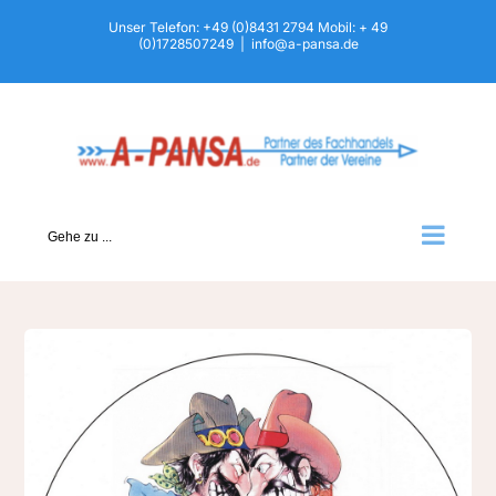
Zum
Unser Telefon: +49 (0)8431 2794 Mobil: + 49
(0)1728507249
|
info@a-pansa.de
Inhalt
springen
Gehe zu ...