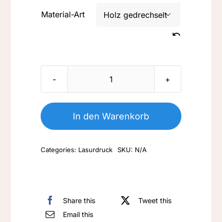
Material-Art

Nr.
L/LM
075-
In den Warenkorb
wilde
Cowboys
Categories:
Lasurdruck
SKU:
N/A
10-
2004
Menge
Share this
Tweet this
Email this