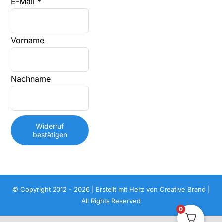
E-Mail
*
E-
Vorname
Mail
(wiederholen)
*
Nachname
Widerruf
bestätigen
© Copyright 2012 - 2026 | Erstellt mit Herz von
Creative Brand
|
All Rights Reserved
0