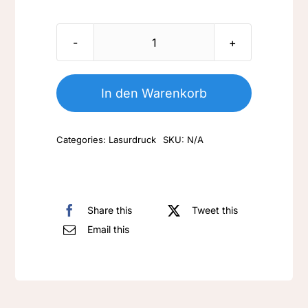
Nr.
L/LM
070-
In den Warenkorb
Fuchs
mit
Categories:
Lasurdruck
SKU:
N/A
Ente-
2-
104
Menge
Share this
Tweet this
Email this