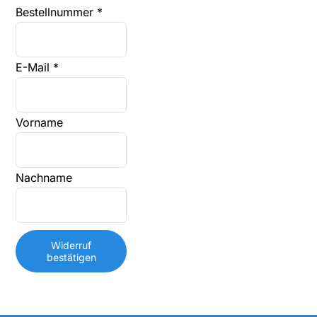
Bestellnummer
*
E-Mail
*
E-
Vorname
Mail
(wiederholen)
*
Nachname
Widerruf
bestätigen