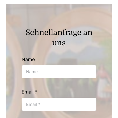
Schnellanfrage an
uns
Name
Email
*