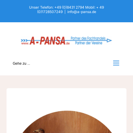
Zum
Unser Telefon: +49 (0)8431 2794 Mobil: + 49
(0)1728507249
|
info@a-pansa.de
Inhalt
springen
Gehe zu ...