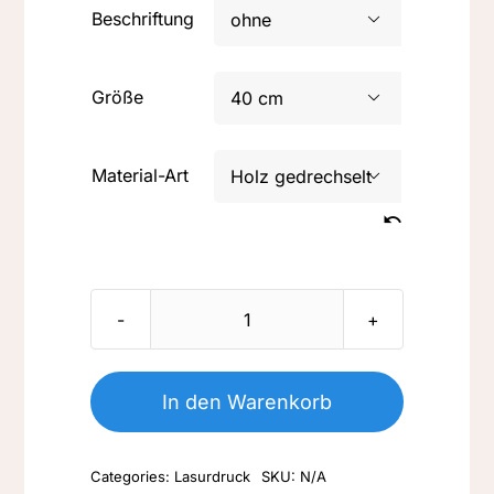
Beschriftung

Größe

Material-Art

Nr.
L/LM
060-
In den Warenkorb
Enten
beim
Categories:
Lasurdruck
SKU:
N/A
Start-