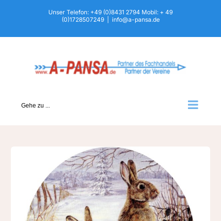
Zum
Unser Telefon: +49 (0)8431 2794 Mobil: + 49
(0)1728507249
|
info@a-pansa.de
Inhalt
springen
Gehe zu ...