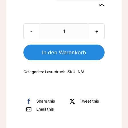
Nr.
L/LM
056-
In den Warenkorb
zwei
Hasen
Categories:
Lasurdruck
SKU:
N/A
im
Winter-
4-
77
Share this
Tweet this
Menge
Email this