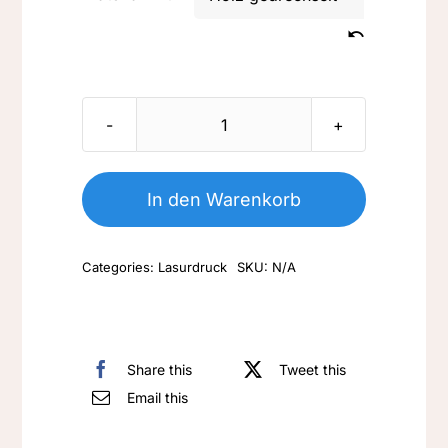
Nr.
L/LM
051-
In den Warenkorb
Rehbock
mit
Categories:
Lasurdruck
SKU:
N/A
Reh-
3-
37
Menge
Share this
Tweet this
Email this