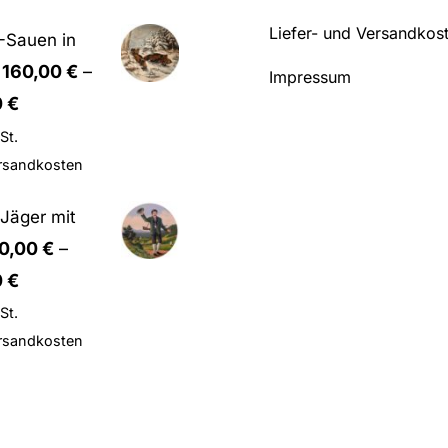
Liefer- und Versandkos
-Sauen in
160,00
€
–
Impressum
0
€
St.
rsandkosten
Jäger mit
0,00
€
–
0
€
St.
rsandkosten