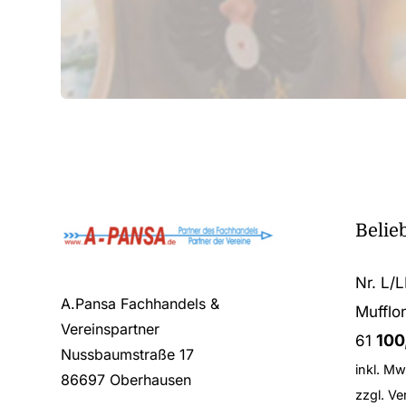
Belie
Nr. L/
A.Pansa Fachhandels &
Mufflo
Vereinspartner
100
61
Nussbaumstraße 17
inkl. Mw
86697 Oberhausen
zzgl.
Ve