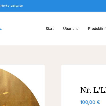
info@a-pansa.de
Start
Über uns
Produktin
Nr. L/
100,00
€