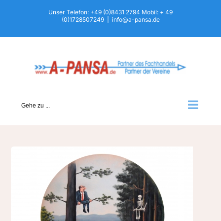
Zum
Unser Telefon: +49 (0)8431 2794 Mobil: + 49
(0)1728507249
|
info@a-pansa.de
Inhalt
springen
Gehe zu ...