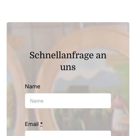
Schnellanfrage an
uns
Name
Email
*