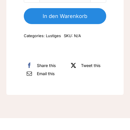
003-
Skelet
In den Warenkorb
mit
Kailer
Categories:
Lustiges
SKU:
N/A
Menge
Share this
Tweet this
Email this