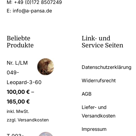
M: +49 (0)172 8507249
E:
info@a-pansa.de
Beliebte
Link- und
Produkte
Service Seiten
Nr. L/LM
Datenschutzerklärung
049-
Widerrufsrecht
Leopard-3-60
100,00
€
–
AGB
165,00
€
Liefer- und
inkl. MwSt.
Versandkosten
zzgl.
Versandkosten
Impressum
T 003-