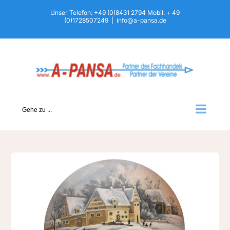
Zum
Unser Telefon: +49 (0)8431 2794 Mobil: + 49
(0)1728507249
|
info@a-pansa.de
Inhalt
springen
Gehe zu ...