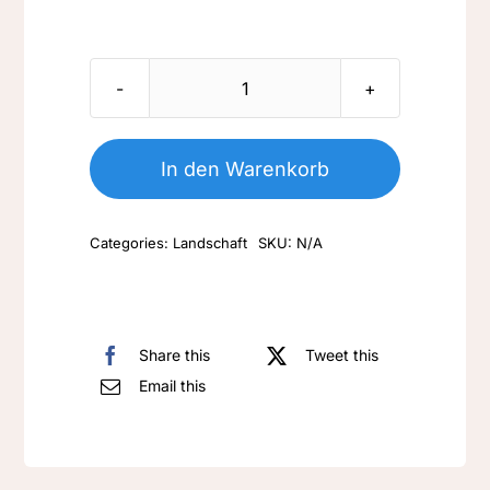
LA
030-
Winterlandschaft
In den Warenkorb
mit
Pferdeschlitten
Categories:
Landschaft
SKU:
N/A
Menge
Share this
Tweet this
Email this