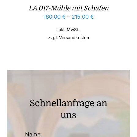
LA 017-Mühle mit Schafen
160,00
€
–
215,00
€
inkl. MwSt.
zzgl.
Versandkosten
Schnellanfrage an
uns
Name