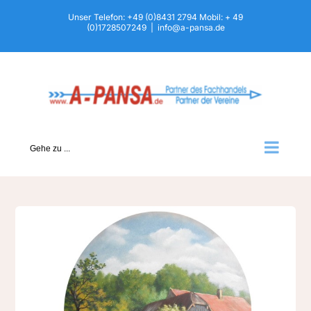
Zum
Unser Telefon: +49 (0)8431 2794 Mobil: + 49
(0)1728507249
|
info@a-pansa.de
Inhalt
springen
Gehe zu ...