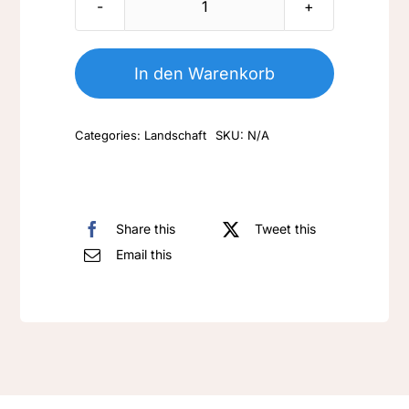
LA
011-
dunkle
In den Warenkorb
Mühle
Menge
Categories:
Landschaft
SKU:
N/A
Share this
Tweet this
Email this